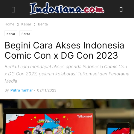
Home
Kabar
Berita
Kabar
Berita
Begini Cara Akses Indonesia
Comic Con x DG Con 2023
Berikut cara mendapat akses agenda Indonesia Comic Con
x DG Con 2023, gelaran kolaborasi Telkomsel dan Panorama
Media
By
Putra Tanhar
-
02/11/2023