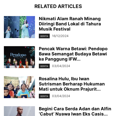
RELATED ARTICLES
Nikmati Alam Ranah Minang
Diiringi Band Lokal di Tahura
Musik Festival
16/12/2024
BERITA
Pencak Warna Betawi: Pendopo
Bawa Semangat Budaya Betawi
ke Panggung IFW...
03/04/2024
BERITA
Rosalina Hulu, Ibu Iwan
Sutrisman Berharap Hukuman
Mati untuk Oknum Prajurit...
03/04/2024
BERITA
Begini Cara Serda Adan dan Alfin
‘Cabut’ Nyawa Iwan Eks Casis...