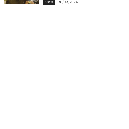
30/03/2024
BERITA