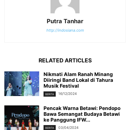
Putra Tanhar
http://indosiana.com
RELATED ARTICLES
Nikmati Alam Ranah Minang
Diiringi Band Lokal di Tahura
Musik Festival
16/12/2024
BERITA
Pencak Warna Betawi: Pendopo
Bawa Semangat Budaya Betawi
ke Panggung IFW...
03/04/2024
BERITA