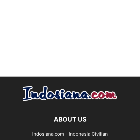
ABOUT US
Indosiana.com - Indonesia Civilian