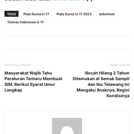
TAGS
Piala Dunia U-17
Piala Dunia U-17 2023
telkomsel
Timnas Indonesia U-17
Previous article
Next article
Masyarakat Wajib Tahu
Bocah Hilang 2 Tahun
Peraturan Terbaru Membuat
Ditemukan di Semak Sampit
SIM, Berikut Syarat Umur
dan Ibu Telawang Ini
Lengkap
Mengaku Anaknya, Begini
Kondisinya