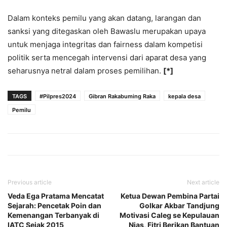
Dalam konteks pemilu yang akan datang, larangan dan
sanksi yang ditegaskan oleh Bawaslu merupakan upaya
untuk menjaga integritas dan fairness dalam kompetisi
politik serta mencegah intervensi dari aparat desa yang
seharusnya netral dalam proses pemilihan.
[*]
TAGS
#Pilpres2024
Gibran Rakabuming Raka
kepala desa
Pemilu
Previous article
Next article
Veda Ega Pratama Mencatat
Ketua Dewan Pembina Partai
Sejarah: Pencetak Poin dan
Golkar Akbar Tandjung
Kemenangan Terbanyak di
Motivasi Caleg se Kepulauan
IATC Sejak 2015
Nias, Fitri Berikan Bantuan