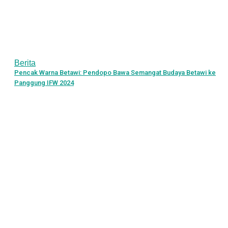
Berita
Pencak Warna Betawi: Pendopo Bawa Semangat Budaya Betawi ke
Panggung IFW 2024