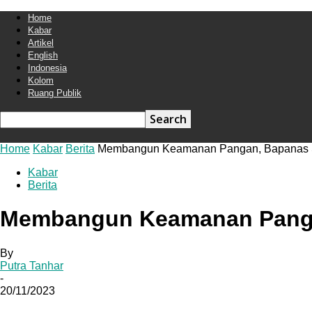
Home
Kabar
Artikel
English
your email
Indonesia
Kolom
Ruang Publik
your username
Home
Kabar
Berita
Membangun Keamanan Pangan, Bapanas Ser
Kabar
Berita
Membangun Keamanan Pangan
By
Putra Tanhar
-
20/11/2023