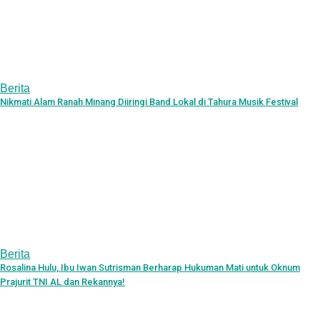
Berita
Nikmati Alam Ranah Minang Diiringi Band Lokal di Tahura Musik Festival
Berita
Rosalina Hulu, Ibu Iwan Sutrisman Berharap Hukuman Mati untuk Oknum
Prajurit TNI AL dan Rekannya!