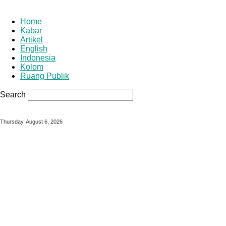
Home
Kabar
Artikel
English
Indonesia
Kolom
Ruang Publik
your username
Search
your password
Indosiana.com
Thursday, August 6, 2026