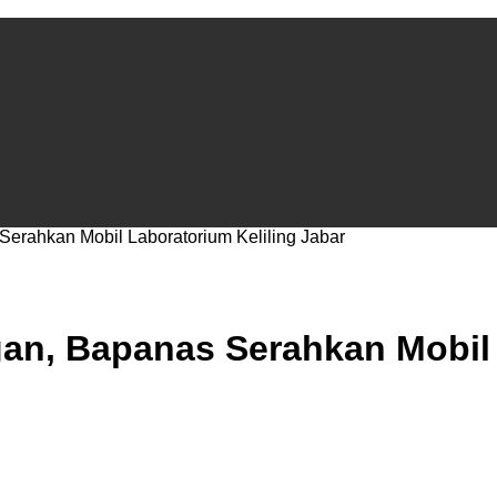
Register for an account
ahkan Mobil Laboratorium Keliling Jabar
, Bapanas Serahkan Mobil L
A password will be e-mailed to you.
Recover your password