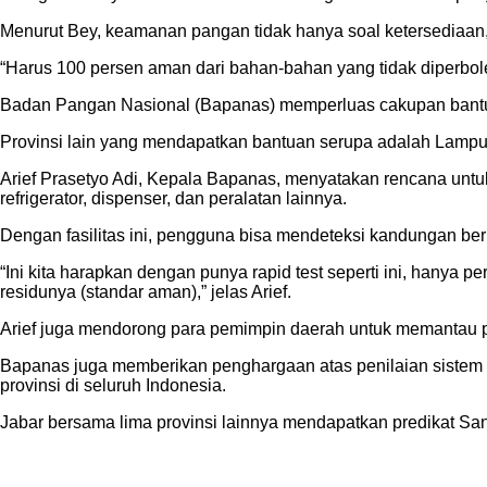
Menurut Bey, keamanan pangan tidak hanya soal ketersediaan,
“Harus 100 persen aman dari bahan-bahan yang tidak diperbo
Badan Pangan Nasional (Bapanas) memperluas cakupan bantuan 
Provinsi lain yang mendapatkan bantuan serupa adalah Lampun
Arief Prasetyo Adi, Kepala Bapanas, menyatakan rencana untuk m
refrigerator, dispenser, dan peralatan lainnya.
Dengan fasilitas ini, pengguna bisa mendeteksi kandungan ber
“Ini kita harapkan dengan punya rapid test seperti ini, hany
residunya (standar aman),” jelas Arief.
Arief juga mendorong para pemimpin daerah untuk memantau p
Bapanas juga memberikan penghargaan atas penilaian sist
provinsi di seluruh Indonesia.
Jabar bersama lima provinsi lainnya mendapatkan predikat S