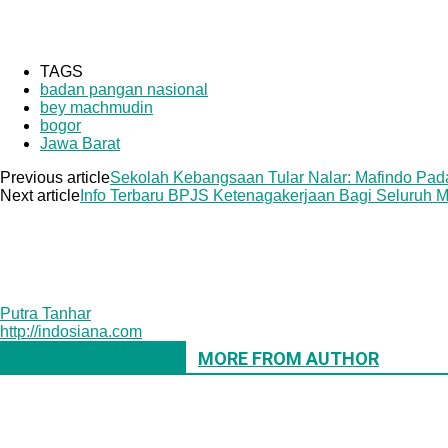
TAGS
badan pangan nasional
bey machmudin
bogor
Jawa Barat
Previous article
Sekolah Kebangsaan Tular Nalar: Mafindo Pad
Next article
Info Terbaru BPJS Ketenagakerjaan Bagi Seluruh M
Putra Tanhar
http://indosiana.com
RELATED ARTICLES
MORE FROM AUTHOR