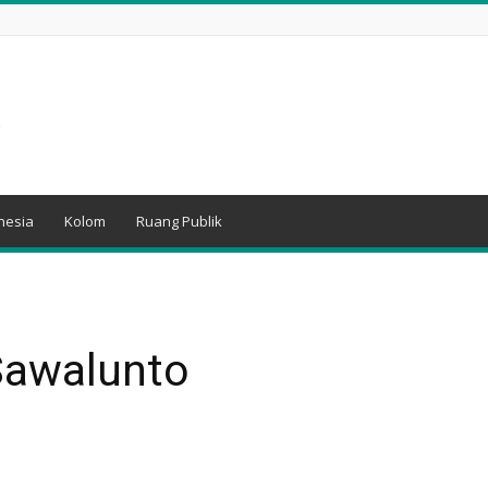
nesia
Kolom
Ruang Publik
Sawalunto