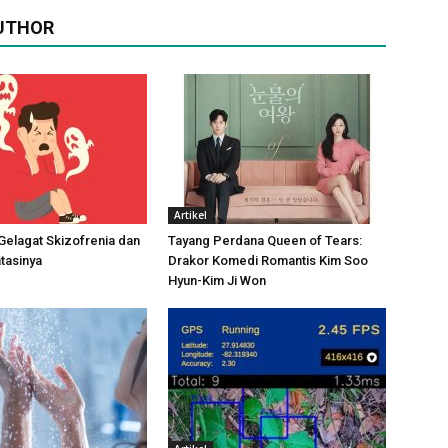
UTHOR
Artikel
elagat Skizofrenia dan
Tayang Perdana Queen of Tears:
tasinya
Drakor Komedi Romantis Kim Soo
Hyun-Kim Ji Won