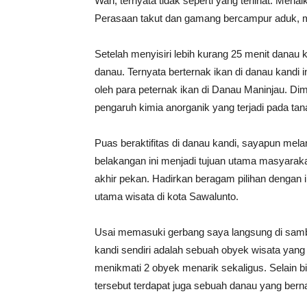
Wah, ternyata tidak seperti yang terlihat. Mena
Perasaan takut dan gamang bercampur aduk, m
Setelah menyisiri lebih kurang 25 menit danau k
danau. Ternyata berternak ikan di danau kandi i
oleh para peternak ikan di Danau Maninjau. Di
pengaruh kimia anorganik yang terjadi pada t
Puas beraktifitas di danau kandi, sayapun mel
belakangan ini menjadi tujuan utama masyarak
akhir pekan. Hadirkan beragam pilihan dengan 
utama wisata di kota Sawalunto.
Usai memasuki gerbang saya langsung di sam
kandi sendiri adalah sebuah obyek wisata yang 
menikmati 2 obyek menarik sekaligus. Selain bi
tersebut terdapat juga sebuah danau yang ber