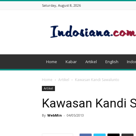
Saturday, August 8, 2026
Indosiana.com
Home
Kabar
Artikel
English
Indo
Home
Artikel
Kawasan Kandi Sawalunto
Artikel
Kawasan Kandi 
By
WebMin
-
04/05/2013