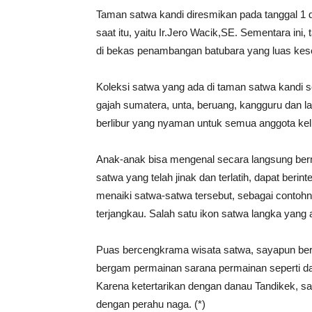
Taman satwa kandi diresmikan pada tanggal 1 
saat itu, yaitu Ir.Jero Wacik,SE. Sementara ini
di bekas penambangan batubara yang luas kese
Koleksi satwa yang ada di taman satwa kandi se
gajah sumatera, unta, beruang, kangguru dan l
berlibur yang nyaman untuk semua anggota kelu
Anak-anak bisa mengenal secara langsung be
satwa yang telah jinak dan terlatih, dapat ber
menaiki satwa-satwa tersebut, sebagai contohn
terjangkau. Salah satu ikon satwa langka yang 
Puas bercengkrama wisata satwa, sayapun beranj
bergam permainan sarana permainan seperti day
Karena ketertarikan dengan danau Tandikek, sa
dengan perahu naga. (*)