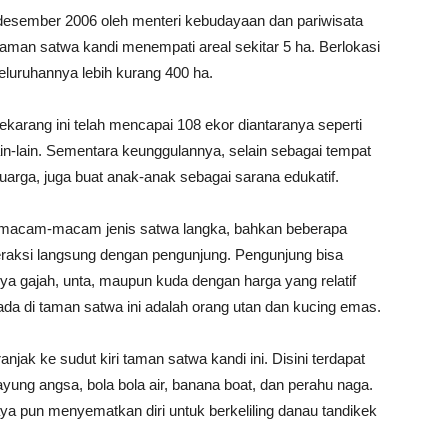
desember 2006 oleh menteri kebudayaan dan pariwisata
, taman satwa kandi menempati areal sekitar 5 ha. Berlokasi
luruhannya lebih kurang 400 ha.
karang ini telah mencapai 108 ekor diantaranya seperti
ain-lain. Sementara keunggulannya, selain sebagai tempat
arga, juga buat anak-anak sebagai sarana edukatif.
rmacam-macam jenis satwa langka, bahkan beberapa
interaksi langsung dengan pengunjung. Pengunjung bisa
ya gajah, unta, maupun kuda dengan harga yang relatif
ada di taman satwa ini adalah orang utan dan kucing emas.
ak ke sudut kiri taman satwa kandi ini. Disini terdapat
ung angsa, bola bola air, banana boat, dan perahu naga.
ya pun menyematkan diri untuk berkeliling danau tandikek