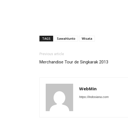
TAGS
Sawahlunto
Wisata
Previous article
Merchandise Tour de Singkarak 2013
WebMin
https://indosiana.com