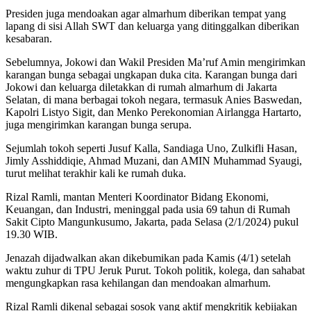
Presiden juga mendoakan agar almarhum diberikan tempat yang
lapang di sisi Allah SWT dan keluarga yang ditinggalkan diberikan
kesabaran.
Sebelumnya, Jokowi dan Wakil Presiden Ma’ruf Amin mengirimkan
karangan bunga sebagai ungkapan duka cita. Karangan bunga dari
Jokowi dan keluarga diletakkan di rumah almarhum di Jakarta
Selatan, di mana berbagai tokoh negara, termasuk Anies Baswedan,
Kapolri Listyo Sigit, dan Menko Perekonomian Airlangga Hartarto,
juga mengirimkan karangan bunga serupa.
Sejumlah tokoh seperti Jusuf Kalla, Sandiaga Uno, Zulkifli Hasan,
Jimly Asshiddiqie, Ahmad Muzani, dan AMIN Muhammad Syaugi,
turut melihat terakhir kali ke rumah duka.
Rizal Ramli, mantan Menteri Koordinator Bidang Ekonomi,
Keuangan, dan Industri, meninggal pada usia 69 tahun di Rumah
Sakit Cipto Mangunkusumo, Jakarta, pada Selasa (2/1/2024) pukul
19.30 WIB.
Jenazah dijadwalkan akan dikebumikan pada Kamis (4/1) setelah
waktu zuhur di TPU Jeruk Purut. Tokoh politik, kolega, dan sahabat
mengungkapkan rasa kehilangan dan mendoakan almarhum.
Rizal Ramli dikenal sebagai sosok yang aktif mengkritik kebijakan