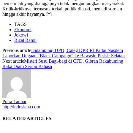
pemerintah yang dianggapnya tidak menguntungkan masyarakat.
Kritik-kritiknya, termasuk terkait politik dinasti, menjadi sorotan
hingga akhir hayatnya.
[*]
TAGS
Ekonomi
Jokowi
Rizal Ramli
Previous article
Didampingi DPD, Caleg DPR RI Partai Nasdem
Laporkan Dugaan “Black Campaign” ke Bawaslu Pesisir Selatan
Next article
Misteri Susu Bagi-bagi di CFD, Gibran Rakabuming
Raka Diam Seribu Bahasa
Putra Tanhar
http://indosiana.com
RELATED ARTICLES