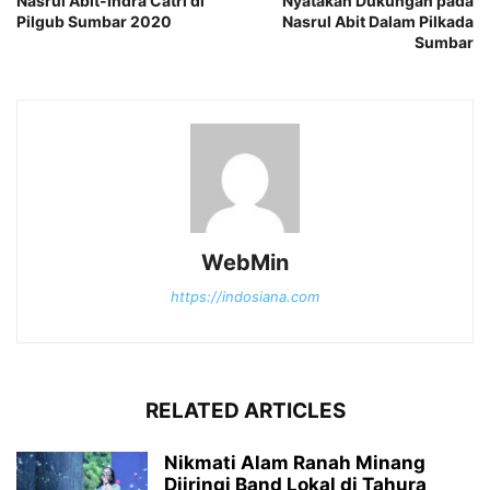
Nasrul Abit-Indra Catri di
Nyatakan Dukungan pada
Pilgub Sumbar 2020
Nasrul Abit Dalam Pilkada
Sumbar
WebMin
https://indosiana.com
RELATED ARTICLES
Nikmati Alam Ranah Minang
Diiringi Band Lokal di Tahura