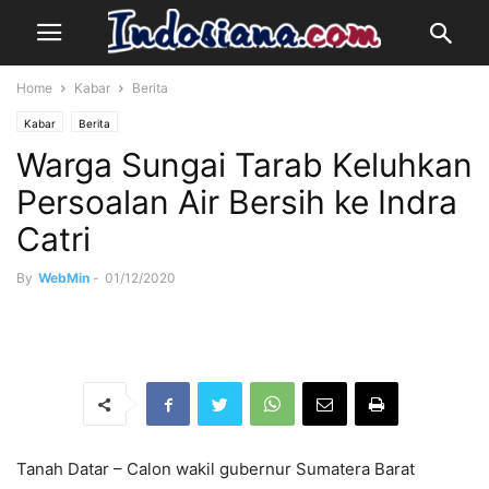
Home
Kabar
Berita
Kabar
Berita
Warga Sungai Tarab Keluhkan
Persoalan Air Bersih ke Indra
Catri
By
WebMin
-
01/12/2020
Tanah Datar – Calon wakil gubernur Sumatera Barat