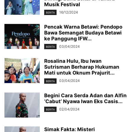
Musik Festival
16/12/2024
BERITA
Pencak Warna Betawi: Pendopo
Bawa Semangat Budaya Betawi
ke Panggung IFW...
03/04/2024
BERITA
Rosalina Hulu, Ibu Iwan
Sutrisman Berharap Hukuman
Mati untuk Oknum Prajurit...
03/04/2024
BERITA
Begini Cara Serda Adan dan Alfin
‘Cabut’ Nyawa Iwan Eks Casis...
02/04/2024
BERITA
Simak Fakta: Misteri