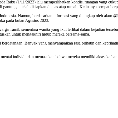
da Rabu (1/11/2023) lalu memperlihatkan kondisi ruangan yang cukup
a tali gantungan telah disiapkan di atas atap rumah. Keduanya sempat b
di Indonesia. Namun, berdasarkan informasi yang diungkap oleh akun @R
Lanka pada bulan Agustus 2023.
arga Tamil, sementara wanita yang ikut terlibat dalam kejadian tersebu
utuskan untuk mengakhiri hidup mereka bersama-sama.
lai berdatangan. Banyak yang menyampaikan rasa prihatin dan keprihatina
 mental individu dan memastikan bahwa mereka memiliki akses ke bant