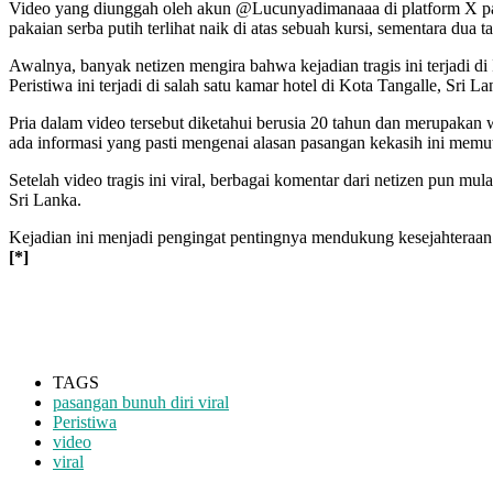
Video yang diunggah oleh akun @Lucunyadimanaaa di platform X pa
pakaian serba putih terlihat naik di atas sebuah kursi, sementara du
Awalnya, banyak netizen mengira bahwa kejadian tragis ini terjadi 
Peristiwa ini terjadi di salah satu kamar hotel di Kota Tangalle, Sri 
Pria dalam video tersebut diketahui berusia 20 tahun dan merupakan w
ada informasi yang pasti mengenai alasan pasangan kekasih ini mem
Setelah video tragis ini viral, berbagai komentar dari netizen pun mu
Sri Lanka.
Kejadian ini menjadi pengingat pentingnya mendukung kesejahteraan
[*]
TAGS
pasangan bunuh diri viral
Peristiwa
video
viral