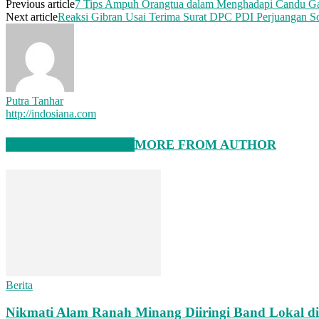
Previous article
7 Tips Ampuh Orangtua dalam Menghadapi Candu G
Next article
Reaksi Gibran Usai Terima Surat DPC PDI Perjuangan So
Putra Tanhar
http://indosiana.com
RELATED ARTICLES
MORE FROM AUTHOR
Berita
Nikmati Alam Ranah Minang Diiringi Band Lokal di