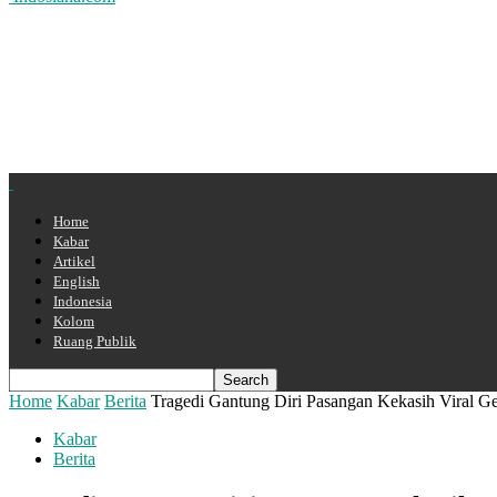
Home
Kabar
Artikel
English
Indonesia
Kolom
Ruang Publik
Home
Kabar
Berita
Tragedi Gantung Diri Pasangan Kekasih Viral G
Kabar
Berita