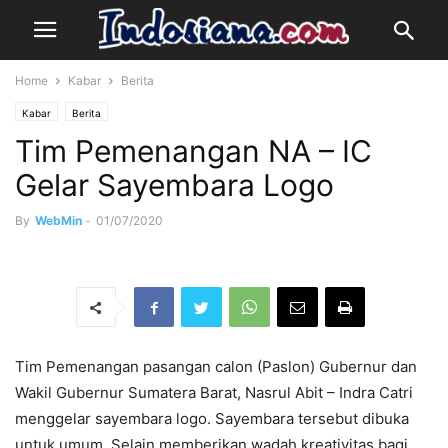
Home
Kabar
Berita
Kabar
Berita
Tim Pemenangan NA – IC
Gelar Sayembara Logo
By
WebMin
-
01/07/2020
Tim Pemenangan pasangan calon (Paslon) Gubernur dan
Wakil Gubernur Sumatera Barat, Nasrul Abit – Indra Catri
menggelar sayembara logo. Sayembara tersebut dibuka
untuk umum. Selain memberikan wadah kreativitas bagi