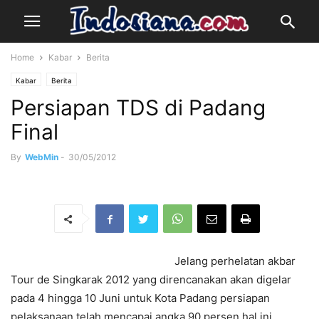
Home
Kabar
Berita
Kabar
Berita
Persiapan TDS di Padang
Final
By
WebMin
-
30/05/2012
Jelang perhelatan akbar
Tour de Singkarak 2012 yang direncanakan akan digelar
pada 4 hingga 10 Juni untuk Kota Padang persiapan
pelaksanaan telah mencapai angka 90 persen hal ini