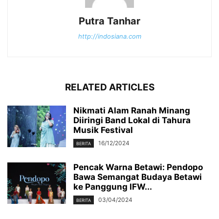
Putra Tanhar
http://indosiana.com
RELATED ARTICLES
Nikmati Alam Ranah Minang
Diiringi Band Lokal di Tahura
Musik Festival
16/12/2024
BERITA
Pencak Warna Betawi: Pendopo
Bawa Semangat Budaya Betawi
ke Panggung IFW...
03/04/2024
BERITA