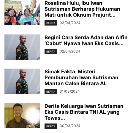
Rosalina Hulu, Ibu Iwan
Sutrisman Berharap Hukuman
Mati untuk Oknum Prajurit...
03/04/2024
BERITA
Begini Cara Serda Adan dan Alfin
‘Cabut’ Nyawa Iwan Eks Casis...
02/04/2024
BERITA
Simak Fakta: Misteri
Pembunuhan Iwan Sutrisman
Mantan Calon Bintara AL
31/03/2024
BERITA
Derita Keluarga Iwan Sutrisman
Eks Casis Bintara TNI AL yang
Tewas...
30/03/2024
BERITA