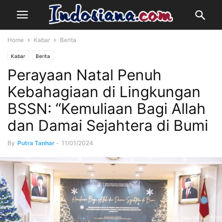
Home
Kabar
Berita
Kabar
Berita
Perayaan Natal Penuh
Kebahagiaan di Lingkungan
BSSN: “Kemuliaan Bagi Allah
dan Damai Sejahtera di Bumi
By
Putra Tanhar
-
11/01/2024