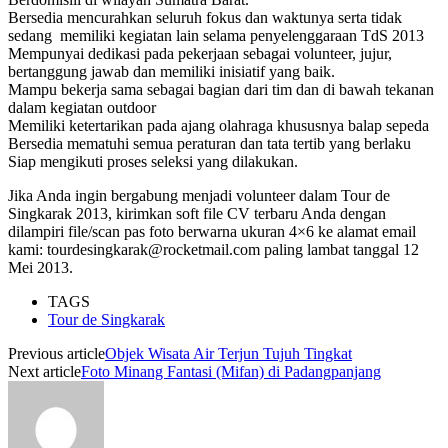
Bersedia mencurahkan seluruh fokus dan waktunya serta tidak
sedang memiliki kegiatan lain selama penyelenggaraan TdS 2013
Mempunyai dedikasi pada pekerjaan sebagai volunteer, jujur,
bertanggung jawab dan memiliki inisiatif yang baik.
Mampu bekerja sama sebagai bagian dari tim dan di bawah tekanan
dalam kegiatan outdoor
Memiliki ketertarikan pada ajang olahraga khususnya balap sepeda
Bersedia mematuhi semua peraturan dan tata tertib yang berlaku
Siap mengikuti proses seleksi yang dilakukan.
Jika Anda ingin bergabung menjadi volunteer dalam Tour de
Singkarak 2013, kirimkan soft file CV terbaru Anda dengan
dilampiri file/scan pas foto berwarna ukuran 4×6 ke alamat email
kami: tourdesingkarak@rocketmail.com paling lambat tanggal 12
Mei 2013.
TAGS
Tour de Singkarak
Previous article
Objek Wisata Air Terjun Tujuh Tingkat
Next article
Foto Minang Fantasi (Mifan) di Padangpanjang