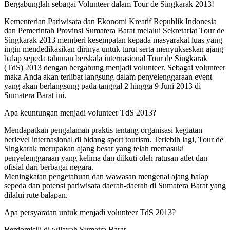
Bergabunglah sebagai Volunteer dalam Tour de Singkarak 2013!
Kementerian Pariwisata dan Ekonomi Kreatif Republik Indonesia
dan Pemerintah Provinsi Sumatera Barat melalui Sekretariat Tour de
Singkarak 2013 memberi kesempatan kepada masyarakat luas yang
ingin mendedikasikan dirinya untuk turut serta menyukseskan ajang
balap sepeda tahunan berskala internasional Tour de Singkarak
(TdS) 2013 dengan bergabung menjadi volunteer. Sebagai volunteer
maka Anda akan terlibat langsung dalam penyelenggaraan event
yang akan berlangsung pada tanggal 2 hingga 9 Juni 2013 di
Sumatera Barat ini.
Apa keuntungan menjadi volunteer TdS 2013?
Mendapatkan pengalaman praktis tentang organisasi kegiatan
berlevel internasional di bidang sport tourism. Terlebih lagi, Tour de
Singkarak merupakan ajang besar yang telah memasuki
penyelenggaraan yang kelima dan diikuti oleh ratusan atlet dan
ofisial dari berbagai negara.
Meningkatan pengetahuan dan wawasan mengenai ajang balap
sepeda dan potensi pariwisata daerah-daerah di Sumatera Barat yang
dilalui rute balapan.
Apa persyaratan untuk menjadi volunteer TdS 2013?
Berdomisili di wilayah Sumatra Barat.