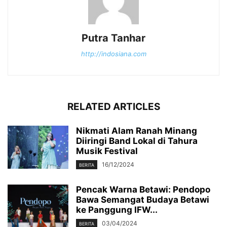
Putra Tanhar
http://indosiana.com
RELATED ARTICLES
Nikmati Alam Ranah Minang
Diiringi Band Lokal di Tahura
Musik Festival
16/12/2024
BERITA
Pencak Warna Betawi: Pendopo
Bawa Semangat Budaya Betawi
ke Panggung IFW...
03/04/2024
BERITA