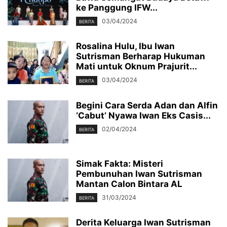
ke Panggung IFW...
03/04/2024
BERITA
Rosalina Hulu, Ibu Iwan
Sutrisman Berharap Hukuman
Mati untuk Oknum Prajurit...
03/04/2024
BERITA
Begini Cara Serda Adan dan Alfin
‘Cabut’ Nyawa Iwan Eks Casis...
02/04/2024
BERITA
Simak Fakta: Misteri
Pembunuhan Iwan Sutrisman
Mantan Calon Bintara AL
31/03/2024
BERITA
Derita Keluarga Iwan Sutrisman