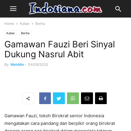
Home
Kabar
Berita
Kabar
Berita
Gamawan Fauzi Beri Sinyal
Dukung Nasrul Abit
By
WebMin
-
04/09/2020
Gamawan Fauzi, tokoh Birokrat senior Indonesia
mengatakan cara pandang dan berpikir orang birokrat
dengan orang non birokrat dalam mengelola tatanan