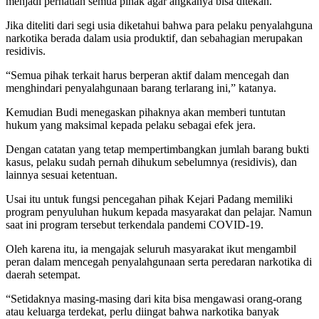
menjadi perhatian semua pihak agar angkanya bisa ditekan.
Jika diteliti dari segi usia diketahui bahwa para pelaku penyalahguna
narkotika berada dalam usia produktif, dan sebahagian merupakan
residivis.
“Semua pihak terkait harus berperan aktif dalam mencegah dan
menghindari penyalahgunaan barang terlarang ini,” katanya.
Kemudian Budi menegaskan pihaknya akan memberi tuntutan
hukum yang maksimal kepada pelaku sebagai efek jera.
Dengan catatan yang tetap mempertimbangkan jumlah barang bukti
kasus, pelaku sudah pernah dihukum sebelumnya (residivis), dan
lainnya sesuai ketentuan.
Usai itu untuk fungsi pencegahan pihak Kejari Padang memiliki
program penyuluhan hukum kepada masyarakat dan pelajar. Namun
saat ini program tersebut terkendala pandemi COVID-19.
Oleh karena itu, ia mengajak seluruh masyarakat ikut mengambil
peran dalam mencegah penyalahgunaan serta peredaran narkotika di
daerah setempat.
“Setidaknya masing-masing dari kita bisa mengawasi orang-orang
atau keluarga terdekat, perlu diingat bahwa narkotika banyak