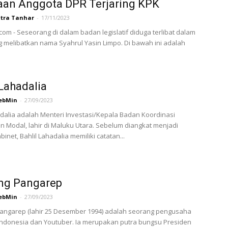
aan Anggota DPR Terjaring KPK
tra Tanhar
-
17/11/2023
com - Seseorang di dalam badan legislatif diduga terlibat dalam
 melibatkan nama Syahrul Yasin Limpo. Di bawah ini adalah
 Lahadalia
ebMin
-
27/09/2023
adalia adalah Menteri Investasi/Kepala Badan Koordinasi
Modal, lahir di Maluku Utara. Sebelum diangkat menjadi
inet, Bahlil Lahadalia memiliki catatan...
ng Pangarep
ebMin
-
27/09/2023
angarep (lahir 25 Desember 1994) adalah seorang pengusaha
ndonesia dan Youtuber. Ia merupakan putra bungsu Presiden