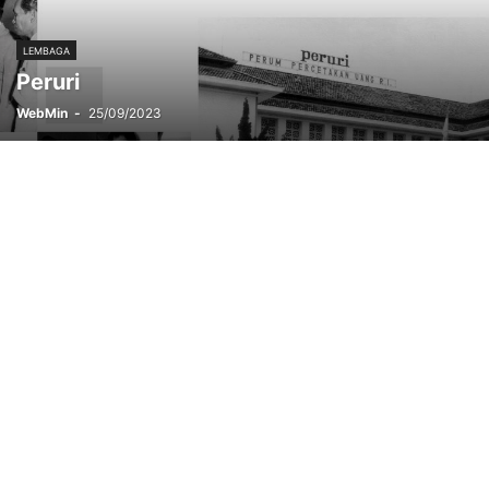
LEMBAGA
Peruri
WebMin
-
25/09/2023