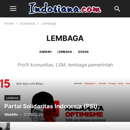
Home
Indonesia
Lembaga
LEMBAGA
DAERAH
LEMBAGA
SOSOK
Profil komunitas, LSM, lembaga pemerintah
LEMBAGA
Partai Solidaritas Indonesia (PSI)
WebMin
-
27/09/2023