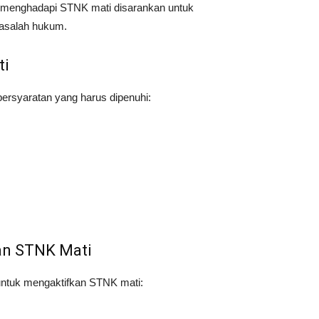
ng menghadapi STNK mati disarankan untuk
masalah hukum.
ti
rsyaratan yang harus dipenuhi:
an STNK Mati
untuk mengaktifkan STNK mati: