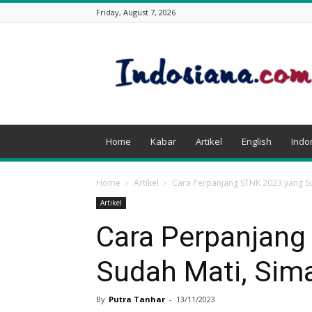
Friday, August 7, 2026
Indosiana.com
Home
Kabar
Artikel
English
Indo
Home
Artikel
Cara Perpanjang STNK 2023 yang Su
Artikel
Cara Perpanjang
Sudah Mati, Sim
By
Putra Tanhar
-
13/11/2023