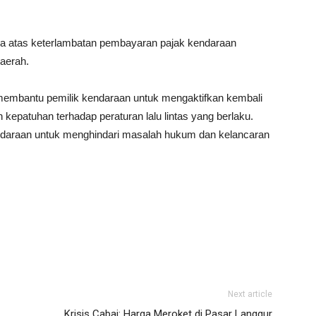
a atas keterlambatan pembayaran pajak kendaraan
aerah.
membantu pemilik kendaraan untuk mengaktifkan kembali
epatuhan terhadap peraturan lalu lintas yang berlaku.
ndaraan untuk menghindari masalah hukum dan kelancaran
Next article
Krisis Cabai: Harga Meroket di Pasar Langgur