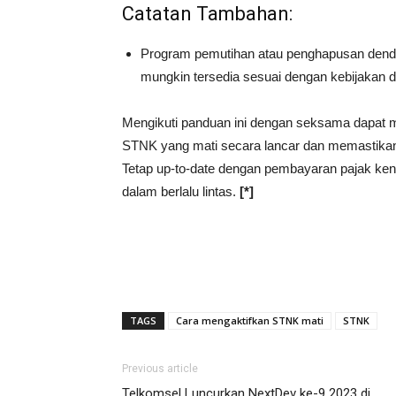
Catatan Tambahan:
Program pemutihan atau penghapusan dend
mungkin tersedia sesuai dengan kebijakan d
Mengikuti panduan ini dengan seksama dapat 
STNK yang mati secara lancar dan memastikan k
Tetap up-to-date dengan pembayaran pajak ke
dalam berlalu lintas.
[*]
TAGS
Cara mengaktifkan STNK mati
STNK
Previous article
Telkomsel Luncurkan NextDev ke-9 2023 di