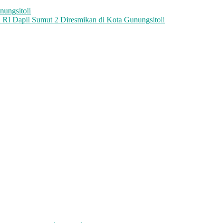
nungsitoli
RI Dapil Sumut 2 Diresmikan di Kota Gunungsitoli