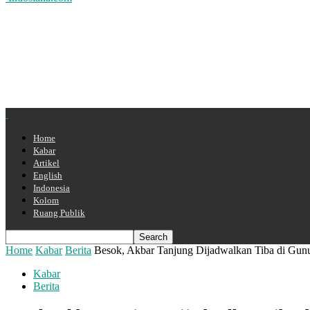
Home
Kabar
Artikel
English
Indonesia
Kolom
Ruang Publik
Home
Kabar
Berita
Besok, Akbar Tanjung Dijadwalkan Tiba di Gun
Kabar
Berita