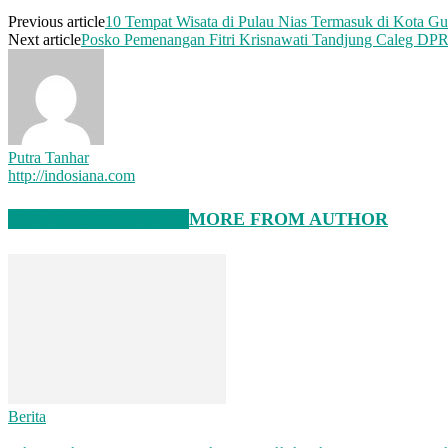
Previous article
10 Tempat Wisata di Pulau Nias Termasuk di Kota Gu
Next article
Posko Pemenangan Fitri Krisnawati Tandjung Caleg DPR 
Putra Tanhar
http://indosiana.com
RELATED ARTICLES
MORE FROM AUTHOR
Berita