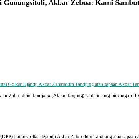
di Gunungsitoli, Akbar Zebua: Kami Sambu
ar Zahiruddin Tandjung (Akbar Tanjung) saat bincang-bincang di IPB
P) Partai Golkar Djandji Akbar Zahiruddin Tandjung atau sapaan Akb