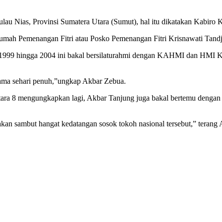
Pulau Nias, Provinsi Sumatera Utara (Sumut), hal itu dikatakan Ka
ah Pemenangan Fitri atau Posko Pemenangan Fitri Krisnawati Tandj
999 hingga 2004 ini bakal bersilaturahmi dengan KAHMI dan HMI Kep
elama sehari penuh,”ungkap Akbar Zebua.
a Utara 8 mengungkapkan lagi, Akbar Tanjung juga bakal bertemu denga
 akan sambut hangat kedatangan sosok tokoh nasional tersebut,” teran