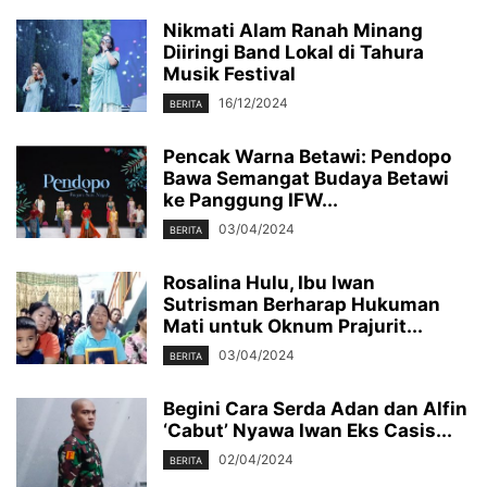
Nikmati Alam Ranah Minang
Diiringi Band Lokal di Tahura
Musik Festival
16/12/2024
BERITA
Pencak Warna Betawi: Pendopo
Bawa Semangat Budaya Betawi
ke Panggung IFW...
03/04/2024
BERITA
Rosalina Hulu, Ibu Iwan
Sutrisman Berharap Hukuman
Mati untuk Oknum Prajurit...
03/04/2024
BERITA
Begini Cara Serda Adan dan Alfin
‘Cabut’ Nyawa Iwan Eks Casis...
02/04/2024
BERITA