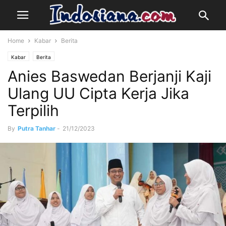
Home
Kabar
Berita
Kabar
Berita
Anies Baswedan Berjanji Kaji
Ulang UU Cipta Kerja Jika
Terpilih
By
Putra Tanhar
-
21/12/2023