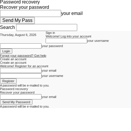
Password recovery
Recover your password
your email
Search
Sign in
Thursday, August 6, 2026
Welcome! Log into your account
your username
your password
Forgot your password? Get help
Create an account
Create an account
Welcome! Register for an account
your email
your username
A password will be e-mailed to you.
Password recovery
Recover your password
your email
A password will be e-mailed to you.
Indosiana.com