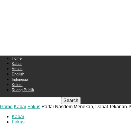
Home
Kabar
Artikel
English
Indonesia
Kolom
Ruang Publik
Home
Kabar
Fokus
Partai Nasdem Menekan, Dapat Tekanan.
Kabar
Fokus