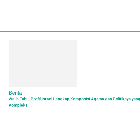
Berita
Wajib Tahu! Profil Israel Lengkap Komposisi Agama dan Politiknya yan
Kompleks