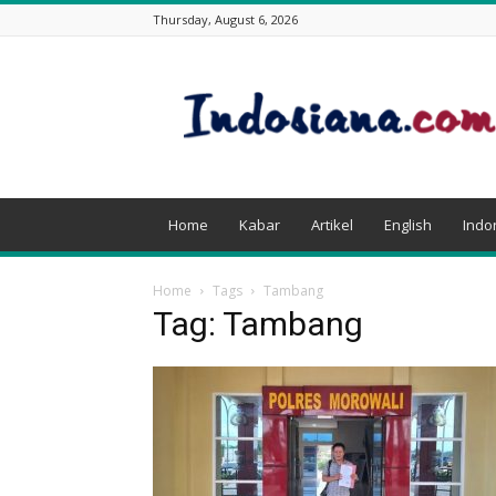
Thursday, August 6, 2026
Indosiana.com
Home
Kabar
Artikel
English
Indo
Home
Tags
Tambang
Tag: Tambang