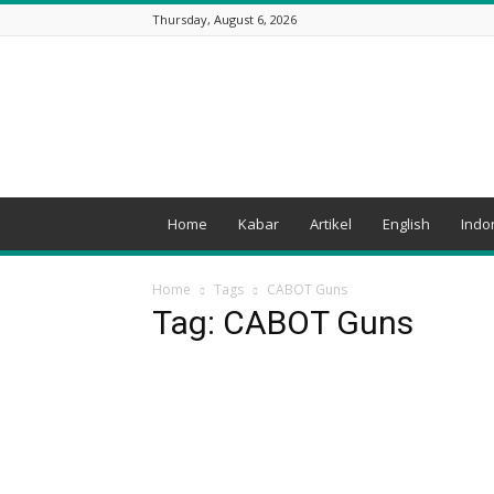
Thursday, August 6, 2026
Indosiana.com
Home
Kabar
Artikel
English
Indo
Home
Tags
CABOT Guns
Tag: CABOT Guns