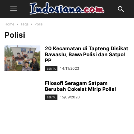
Home
Tags
Polisi
Polisi
20 Kecamatan di Tapteng Disikat
Bawaslu, Bawa Polisi dan Satpol
PP
14/11/2023
BERITA
Filosofi Seragam Satpam
Berubah Cokelat Mirip Polisi
15/09/2020
BERITA